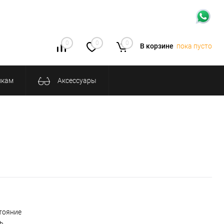
0
0
0
В корзине
пока пусто
икам
Аксессуары
тояние
ть