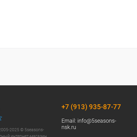
+7 (913) 935-87-77
Email:
info@5seasons-
nsk.ru
2005-2025 © 5seasons-
модный интернет-магазин