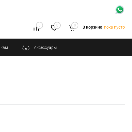
0
0
0
В корзине
пока пусто
икам
Аксессуары