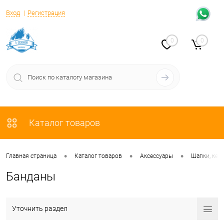
Вход
Регистрация
0
0
Каталог товаров
•
•
•
Главная страница
Каталог товаров
Аксессуары
Шапки, кеп
Банданы
Уточнить раздел