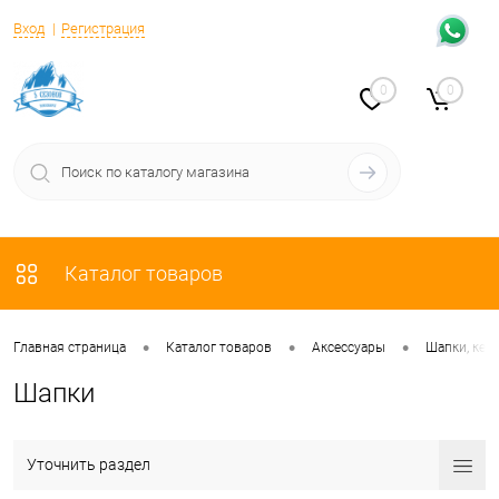
Вход
Регистрация
0
0
Каталог товаров
•
•
•
Главная страница
Каталог товаров
Аксессуары
Шапки, кеп
Шапки
Уточнить раздел