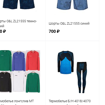
L
2XL
3XL
4XL
5XL
рты O&L ZL21555 темно-
Шорты O&L ZL21555 синий
ний
0 ₽
700 ₽
В корзину
В корзину
Сравнение
Сравнение
В избранное
В наличии
В избранное
В наличии
змер
Размер
XL
3XL
4XL
XL
2XL
3XL
4XL
5XL
рмобелье лонгслив MT
Термобелье Б/Н 4018/4070