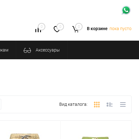
0
0
0
В корзине
пока пусто
икам
Аксессуары
Вид каталога: