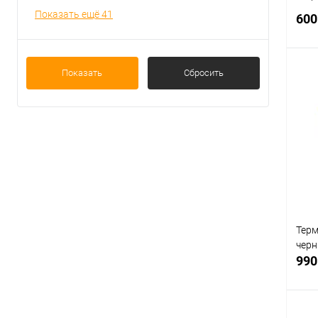
Показать ещё 41
600
Показать
Сбросить
С
В
Раз
L
Терм
чер
990