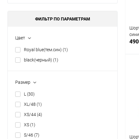
S
ФИЛЬТР ПО ПАРАМЕТРАМ
Шорт
син
Цвет
490
Royal blue(тем.син)
(1)
black(черный)
(1)
Размер
С
В
L
(30)
Раз
XL/48
(1)
29
XS/44
(4)
XS
(1)
S/46
(7)
Шор