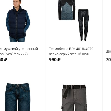
т мужской утепленный
Термобелье Б/Н 4018/4070
Шо
on "Iven" (т.синий)
черно-серый/серый шов
50 ₽
990 ₽
70
В корзину
В корзину
равнение
Сравнение
 избранное
В наличии
В избранное
В наличии
мер
Размер
Ра