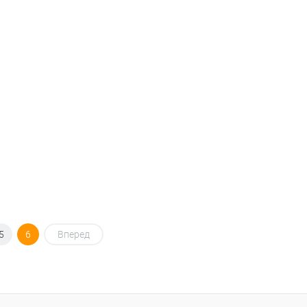
Сравнение
Сравнение
В избранное
В наличии
В избранное
В наличии
змер
Размер
L
XL
2XL
3XL
XL
2XL
3XL
4XL
5XL
5
6
Вперед