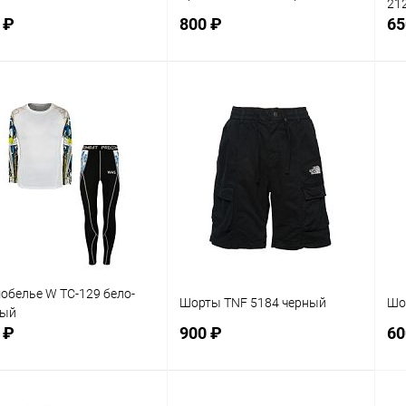
21
 ₽
800 ₽
65
В корзину
В корзину
равнение
Сравнение
 избранное
В наличии
В избранное
В наличии
мер
Размер
Ра
XL
2XL
3XL
M
X
обелье W TC-129 бело-
Шорты TNF 5184 черный
Шо
ный
 ₽
900 ₽
60
В корзину
В корзину