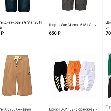
M
L
XL
S
X
ы джинсовые G.Star 201#
Шо
Шорты San Marco L6181 Gray
ий
си
 ₽
650 ₽
70
В корзину
В корзину
равнение
Сравнение
 избранное
В наличии
В избранное
В наличии
мер
Размер
Ра
29
2
Те
ты A 6958 бежевый
Брюки O-W 18276 оранжевый