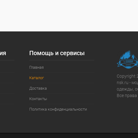
мер
Размер
3XL
XL
2XL
4XL
ия
Помощь и сервисы
Главная
Copyright 
Каталог
nsk.ru - 
Доставка
одежды, о
Все права
Контакты
Политика конфиденциальности