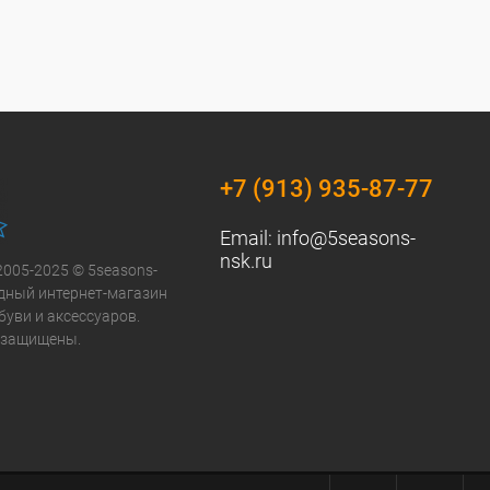
+7 (913) 935-87-77
Email:
info@5seasons-
nsk.ru
2005-2025 © 5seasons-
модный интернет-магазин
буви и аксессуаров.
 защищены.