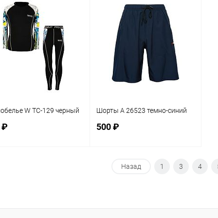
равнение
Сравнение
 избранное
В наличии
В избранное
В наличии
мер
Размер
Ра
XL
3XL
L
XL
2XL
3XL
4XL
обелье W TC-129 черный
Шорты A 26523 темно-синий
 ₽
500 ₽
В корзину
В корзину
Назад
1
3
4
равнение
Сравнение
 избранное
В наличии
В избранное
В наличии