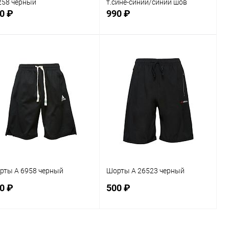
258 черный
т.сине-синий/синий шов
0 ₽
990 ₽
В корзину
В корзину
Сравнение
Сравнение
В избранное
В наличии
В избранное
В наличии
змер
Размер
L
M
L
XL
S
рты A 6958 черный
Шорты A 26523 черный
0 ₽
500 ₽
В корзину
В корзину