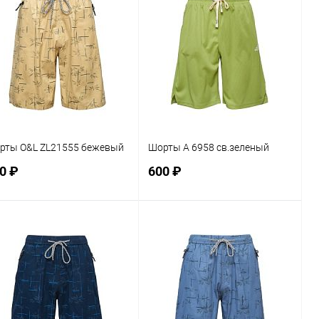
рты O&L ZL21555 бежевый
Шорты A 6958 св.зеленый
0 ₽
600 ₽
Сравнение
В корзину
В избранное
В наличии
Размер
Сравнение
L
XL
2XL
3XL
В избранное
В наличии
змер