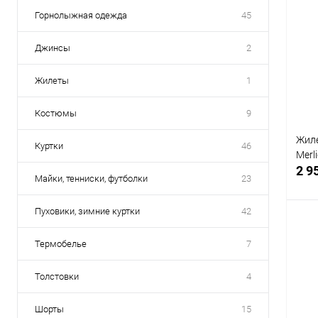
Горнолыжная одежда
45
Джинсы
2
Жилеты
1
Костюмы
9
Жиле
Куртки
46
Merli
2 9
Майки, тенниски, футболки
23
Пуховики, зимние куртки
42
Термобелье
7
С
Толстовки
4
В
Шорты
15
Раз