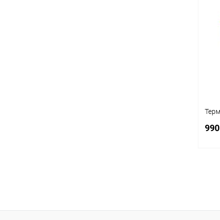
С
В
Раз
L
Терм
990
С
В