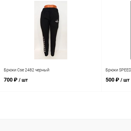
В избранное
В наличии
Размер
Сравнение
L
В избранн
Размер
M
Брюки Cse 2482 черный
Брюки SPEED
700 ₽
500 ₽
/ шт
/ шт
В корзину
Сравнение
Сравнение
В избранное
В наличии
В избранн