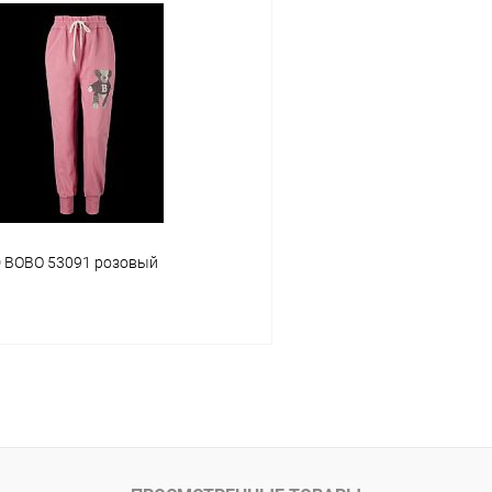
В корзину
В корз
Сравнение
ое
В наличии
В избранное
Размер
M
L
 BOBO 53091 розовый
В корзину
ое
В наличии