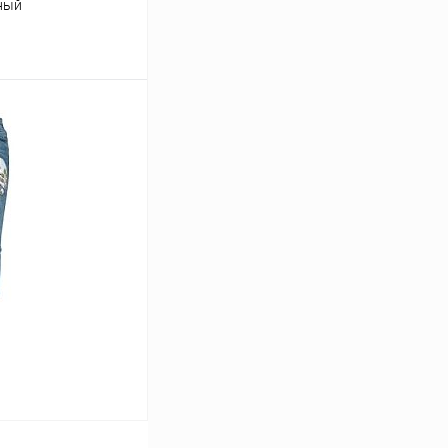
ный
ину
В наличии