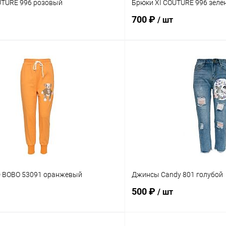
UTURE 996 розовый
Брюки XI COUTURE 996 зеле
700 ₽
/ шт
В корзину
В корз
Сравнение
ое
В наличии
В избранное
Размер
XL
M
L
XL
 BOBO 53091 оранжевый
Джинсы Candy 801 голубой
500 ₽
/ шт