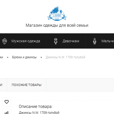
Магазин одежды для всей семьи
Мужская одежда
Девочкам
Мальч
•
•
ки
Брюки и джинсы
Джинсы N.W. 1709 голубой
КИ
ПОХОЖИЕ ТОВАРЫ
Описание товара:
Джинсы N.W. 1709 голубой