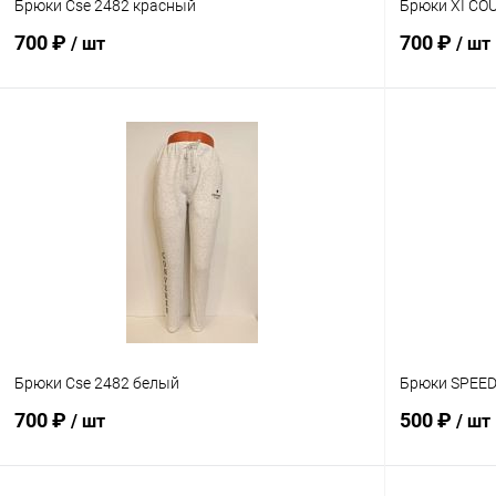
Брюки Cse 2482 красный
Брюки XI CO
700 ₽
700 ₽
/ шт
/ шт
В корзину
Сравнение
Сравнение
В избранное
В наличии
В избранн
Размер
Размер
M
L
M
Брюки Cse 2482 белый
Брюки SPEED
700 ₽
500 ₽
/ шт
/ шт
Сравнение