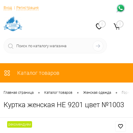
Вход
Регистрация
0
0
Каталог товаров
•
•
•
Главная страница
Каталог товаров
Женская одежда
Горно
Куртка женская HE 9201 цвет №1003
рекомендуем