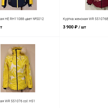
L
S
2XL
S
кая HE RH11088 цвет №5012
Куртка женская WR 551076B 
3 900 ₽
шт
/ шт
В корзину
В корз
Сравнение
ое
В наличии
В избранное
Размер
2XL
54
ая WR 551076 col: H51