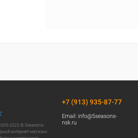
+7 (913) 935-87-77
Email:
info@5seasons-
nsk.ru
2005-2025 © 5seasons-
модный интернет-магазин