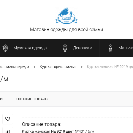
Магазин одежды для всей семьи
Мужская одежда
Девочкам
Мальч
•
•
нолыжная одежда
Куртки горнолыжные
Куртка женская HE 9219 ц
б/м
КИ
ПОХОЖИЕ ТОВАРЫ
Описание товара:
Куртка женская HE 9219 цвет №4017 б/м