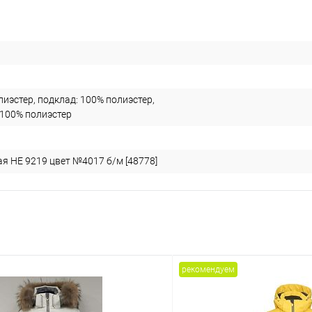
лиэстер, подклад: 100% полиэстер,
 100% полиэстер
я HE 9219 цвет №4017 б/м [48778]
рекомендуем