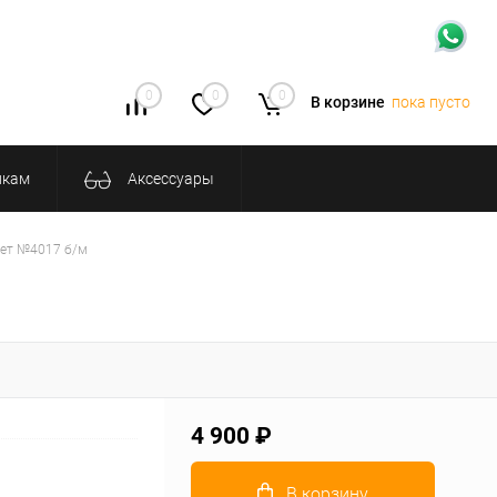
0
0
0
В корзине
пока пусто
икам
Аксессуары
вет №4017 б/м
4 900 ₽
В корзину