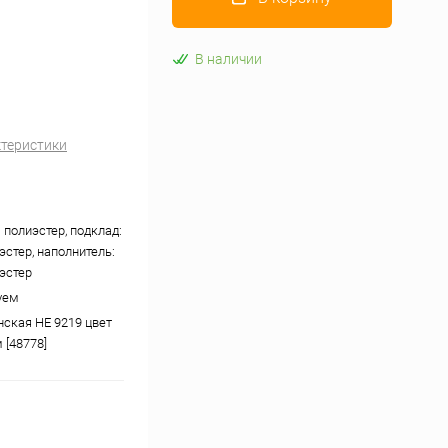
В наличии
ктеристики
 полиэстер, подклад:
эстер, наполнитель:
эстер
уем
нская HE 9219 цвет
 [48778]