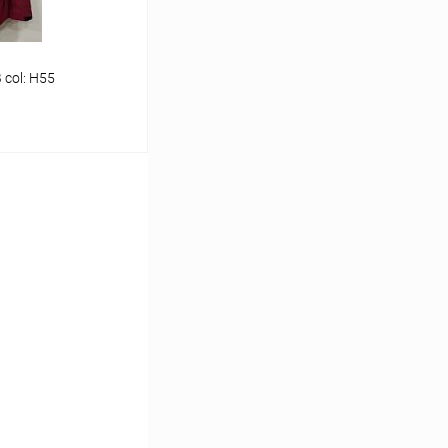
col: H55
ину
В наличии