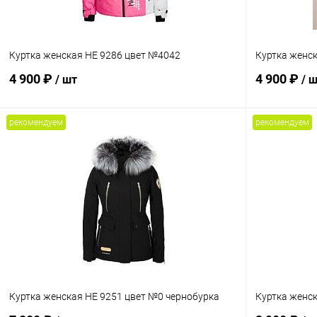
L
S
M
Куртка женская HE 9286 цвет №4042
Куртка женс
4 900 ₽
4 900 ₽
/ шт
/ 
рекомендуем
рекомендуем
В корзину
Сравнение
Сравнение
В избранное
В наличии
В избранн
Размер
Размер
M
L
2XL
S
Куртка женская HE 9251 цвет №0 чернобурка
Куртка женск