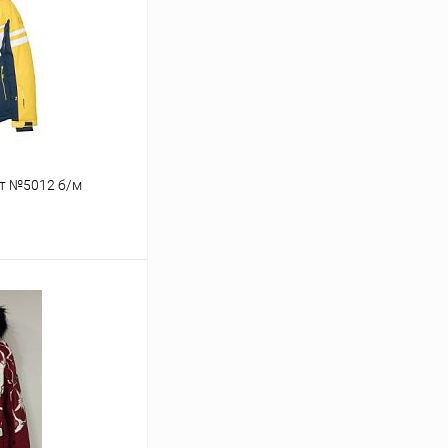
ет №5012 б/м
ину
В наличии