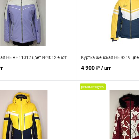
кая HE RH11012 цвет №4012 енот
Куртка женская HE 9219 цв
4 900 ₽
шт
/ шт
рекомендуем
В корзину
В корз
Сравнение
ое
В наличии
В избранное
Размер