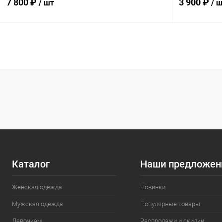
7 800 ₽
3 900 ₽
/ шт
/ 
В корзину
Сравнение
Сравнение
В избранное
В наличии
В избранн
Размер
Размер
S
46
Каталог
Наши предложен
Женская одежда
Новинки
Мужская одежда
Популярные товары
Девочкам
Распродажи и скидки