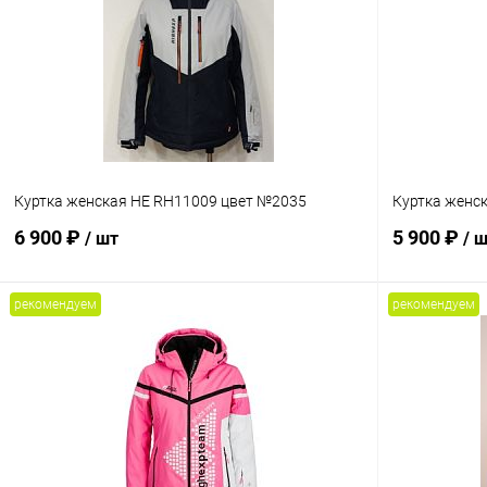
Куртка женская HE RH11009 цвет №2035
Куртка женс
6 900 ₽
5 900 ₽
/ шт
/ 
рекомендуем
рекомендуем
В корзину
Сравнение
Сравнение
В избранное
В наличии
В избранн
Размер
Размер