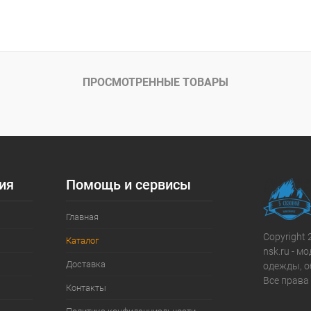
В корзину
ое
В наличии
ПРОСМОТРЕННЫЕ ТОВАРЫ
44
50
52
ия
Помощь и сервисы
Главная
Copyright 
Каталог
nsk.ru - 
Доставка
одежды, о
Все права
Контакты