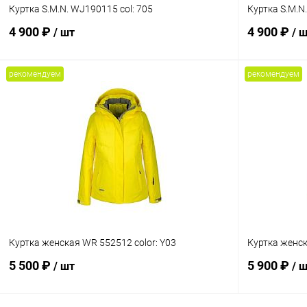
Куртка S.M.N. WJ190115 col: 705
Куртка S.M.N
4 900 ₽
4 900 ₽
/ шт
/ 
рекомендуем
рекомендуем
В корзину
Сравнение
Сравнение
В избранное
В наличии
В избранн
Размер
Размер
XS
S
M
Куртка женская WR 552512 color: Y03
Куртка женск
5 500 ₽
5 900 ₽
/ шт
/ 