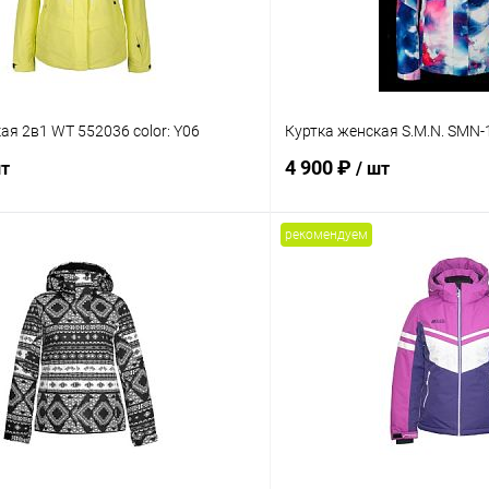
ая 2в1 WT 552036 color: Y06
Куртка женская S.M.N. SMN-1
4 900 ₽
шт
/ шт
рекомендуем
В корзину
В корз
Сравнение
ое
В наличии
В избранное
Размер
44
46
48
50
L
XS
S