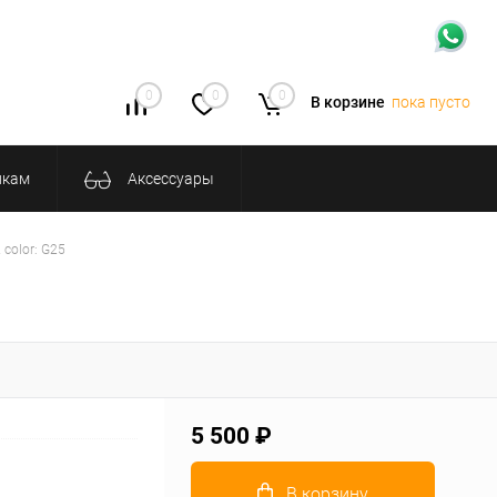
0
0
0
В корзине
пока пусто
икам
Аксессуары
color: G25
5 500 ₽
В корзину