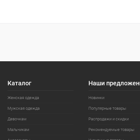
В корзину
Сравнение
Сравнение
В избранное
В наличии
В избранн
Размер
Размер
42
44
52
42
Каталог
Наши предложен
Женская одежда
Новинки
Мужская одежда
Популярные товары
Девочкам
Распродажи и скидки
Мальчикам
Рекомендуемые товары