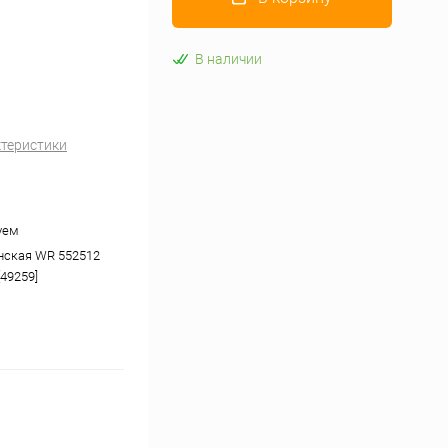
В наличии
ктеристики
уем
нская WR 552512
[49259]