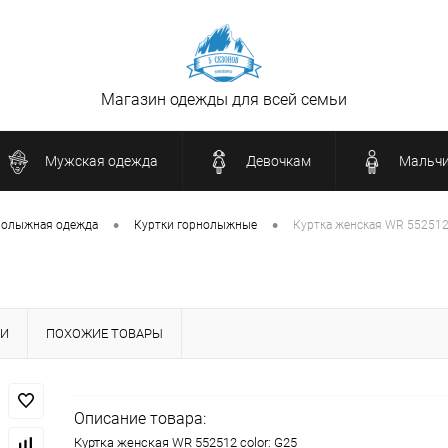
Магазин одежды для всей семьи
Мужская одежда
Девочкам
Мальч
•
•
нолыжная одежда
Куртки горнолыжные
Куртка женская WR 552512 
КИ
ПОХОЖИЕ ТОВАРЫ
Описание товара:
Куртка женская WR 552512 color: G25