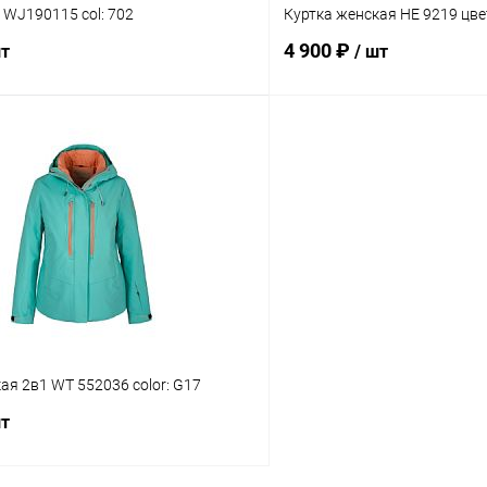
. WJ190115 col: 702
Куртка женская HE 9219 цв
4 900 ₽
шт
/ шт
В корзину
В корз
Сравнение
ое
В наличии
В избранное
Размер
L
XS
S
S
ая 2в1 WT 552036 color: G17
шт