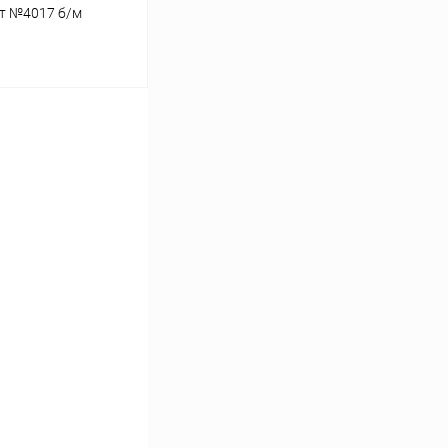
ет №4017 б/м
ину
В наличии