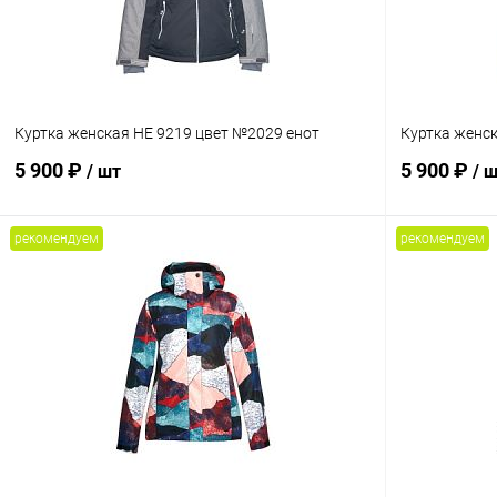
Куртка женская HE 9219 цвет №2029 енот
Куртка женск
5 900 ₽
5 900 ₽
/ шт
/ 
рекомендуем
рекомендуем
В корзину
Сравнение
Сравнение
В избранное
В наличии
В избранн
Размер
Размер
L
XL
42
52