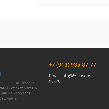
+7 (913) 935-87-77
Email:
info@5seasons-
nsk.ru
2005-2025 © 5seasons-
модный интернет-магазин
буви и аксессуаров.
 защищены.