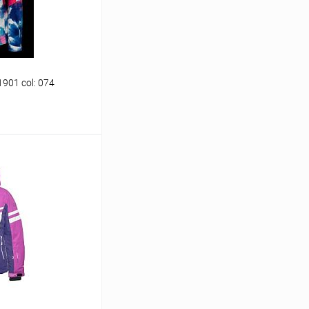
901 col: 074
ину
В наличии