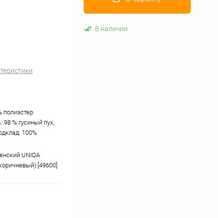
В наличии
ктеристики
% полиэстер
: 98 % гусиный пух,
подклад: 100%
енский UNIQA
коричневый) [49600]