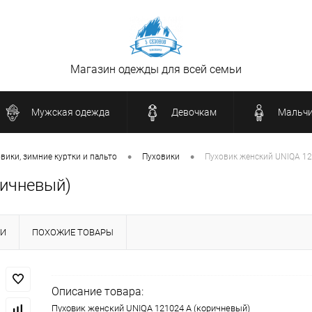
Магазин одежды для всей семьи
Мужская одежда
Девочкам
Мальч
•
•
вики, зимние куртки и пальто
Пуховики
Пуховик женский UNIQA 12
ричневый)
КИ
ПОХОЖИЕ ТОВАРЫ
Описание товара:
Пуховик женский UNIQA 121024 А (коричневый)