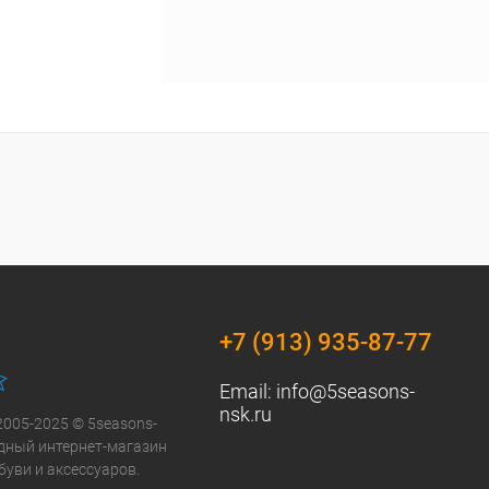
+7 (913) 935-87-77
Email:
info@5seasons-
nsk.ru
2005-2025 © 5seasons-
модный интернет-магазин
буви и аксессуаров.