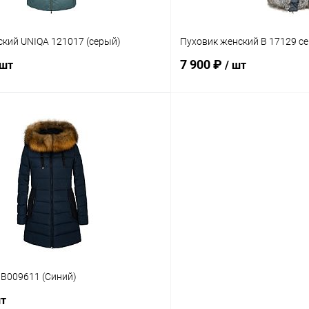
ский UNIQA 121017 (серый)
Пуховик женский B 17129 с
7 900 ₽
 шт
/ шт
В корзину
В корз
Сравнение
ое
В наличии
В избранное
Размер
40/L
 В009611 (Синий)
шт