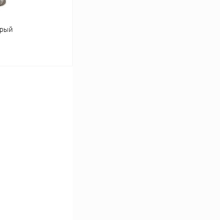
ерый
ину
В наличии