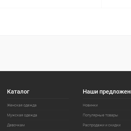
В корзину
Сравнение
Сравнение
В избранное
В наличии
В избранн
Размер
Размер
M
M (46)
Каталог
Наши предложен
Женская одежда
Новинки
Мужская одежда
Популярные товары
Девочкам
Распродажи и скидки