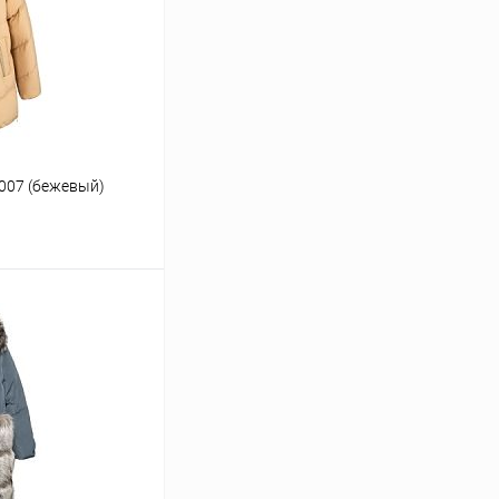
007 (бежевый)
ину
В наличии