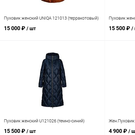
Пуховик женский UNIQA 121013 (терракотовый)
Пуховик жен
15 000 ₽
15 500 ₽
/ шт
/
Сравнение
В избранное
В наличии
Размер
Сравнение
L-2XL
В избранн
Размер
S
Пуховик женский U121026 (темно-синий)
Жен.Пуховик
15 500 ₽
4 900 ₽
/ шт
/ 