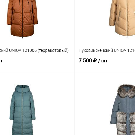
ский UNIQA 121006 (терракотовый)
Пуховик женский UNIQA 121
7 500 ₽
шт
/ шт
В корзину
В корз
Сравнение
ое
В наличии
В избранное
Размер
M
L