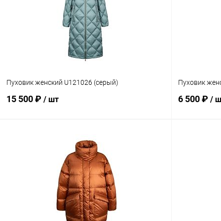
Пуховик женский U121026 (серый)
Пуховик жен
15 500 ₽
6 500 ₽
/ шт
/ 
В корзину
Сравнение
Сравнение
В избранное
В наличии
В избранн
Размер
Размер
M
L
L