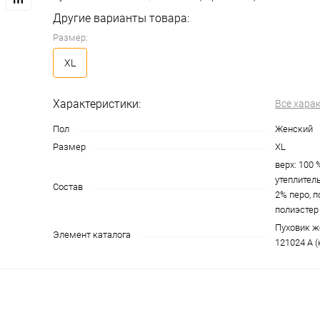
Другие варианты товара:
Размер:
XL
Характеристики:
Все хара
Пол
Женский
Размер
XL
верх: 100 
утеплитель
Состав
2% перо, 
полиэстер
Пуховик ж
Элемент каталога
121024 А (