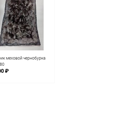
ик меховой чернобурка
80
00 ₽
В корзину
равнение
 избранное
В наличии
мер