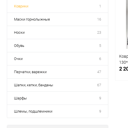
Коврики
1
Маски горнолыжные
16
Носки
23
Обувь
5
Ковр
Очки
6
130*
2 2
Перчатки, варежки
47
Шапки, кепки, банданы
67
Шарфы
9
С
Шлемы, подшлемники
9
В
Раз