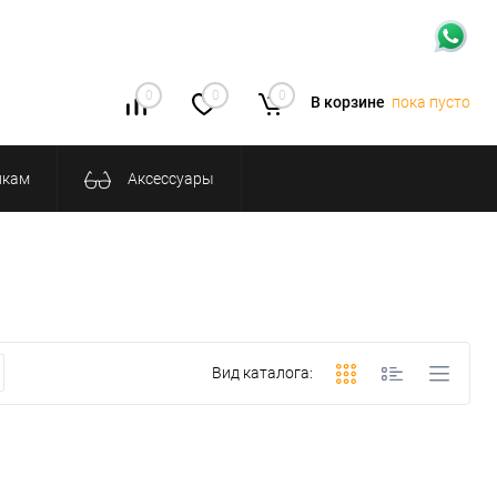
0
0
0
В корзине
пока пусто
икам
Аксессуары
Вид каталога: