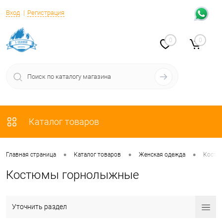
Вход
Регистрация
0
0
Каталог товаров
•
•
•
Главная страница
Каталог товаров
Женская одежда
Кост
Костюмы горнолыжные
Уточнить раздел