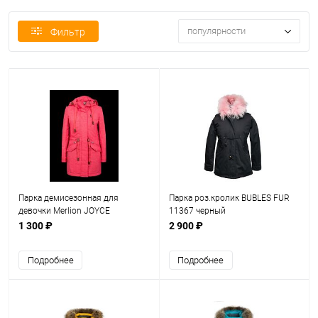
популярности
Фильтр
Парка демисезонная для
Парка роз.кролик BUBLES FUR
девочки Merlion JOYCE
11367 черный
(розовый)
1 300 ₽
2 900 ₽
Подробнее
Подробнее