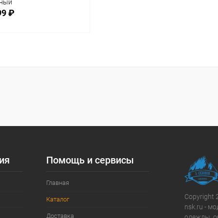
еный
99 ₽
В корзину
равнение
 избранное
В наличии
мер
ия
Помощь и сервисы
Главная
Copyright 
Каталог
nsk.ru - 
Доставка
одежды, о