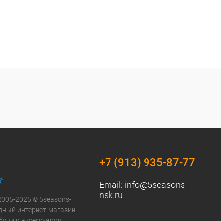
+7 (913) 935-87-77
Email:
info@5seasons-
nsk.ru
2005-2025 © 5seasons-
модный интернет-магазин
буви и аксессуаров.