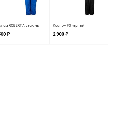
L
стюм ROBERT A василек
Костюм F3 черный
500 ₽
2 900 ₽
В корзину
В корзину
Сравнение
Сравнение
В избранное
В наличии
В избранное
В наличии
змер
Размер
8
L
XL