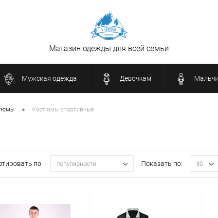
Магазин одежды для всей семьи
Мужская одежда
Девочкам
Мальч
•
тюмы
Костюмы спортивные
ртировать по:
Показать по:
популярности
30