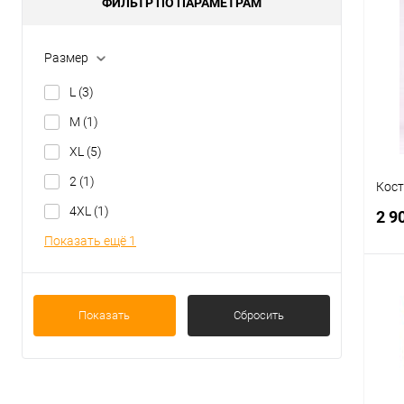
ФИЛЬТР ПО ПАРАМЕТРАМ
Размер
L
(3)
M
(1)
XL
(5)
2
(1)
Кост
4XL
(1)
2 9
Показать ещё 1
Показать
Сбросить
С
В
Раз