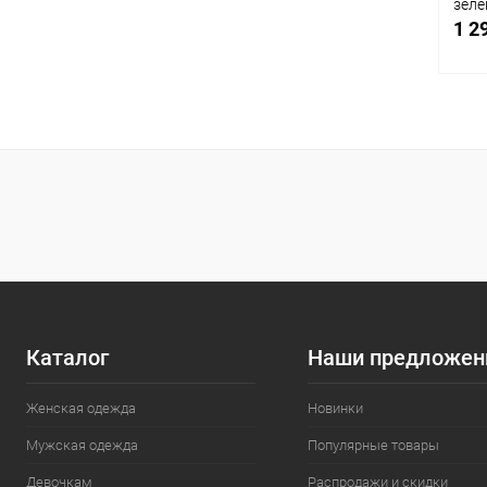
зел
1 2
С
В
Раз
4XL
Каталог
Наши предложен
Женская одежда
Новинки
Мужская одежда
Популярные товары
Девочкам
Распродажи и скидки