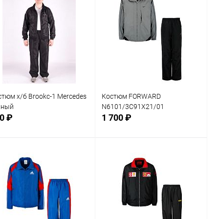
стюм х/б Brookc-1 Mercedes
Костюм FORWARD
рный
N6101/3C91Х21/01
0 ₽
1 700 ₽
Сравнение
В корзину
В избранное
В наличии
Размер
Сравнение
L
XL
В избранное
В наличии
змер