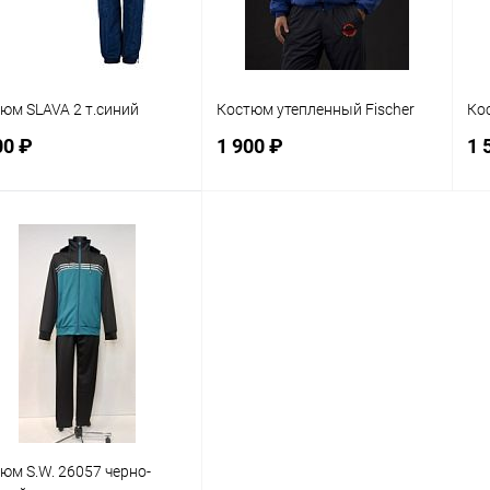
L
X
юм SLAVA 2 т.синий
Костюм утепленный Fischer
Ко
00 ₽
1 900 ₽
1 
В корзину
В корзину
равнение
Сравнение
 избранное
В наличии
В избранное
В наличии
мер
Размер
Ра
M
XL
юм S.W. 26057 черно-