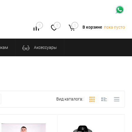
0
0
0
В корзине
пока пусто
икам
Аксессуары
Вид каталога: