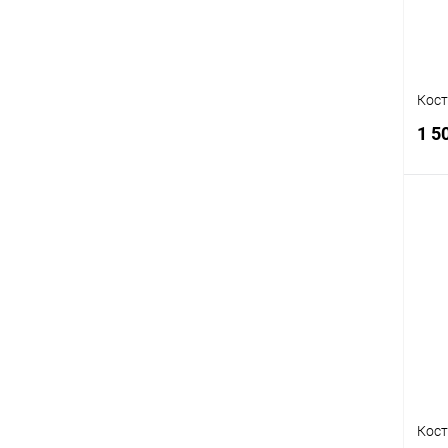
XL
Кост
1 5
С
В
Раз
2
Кост