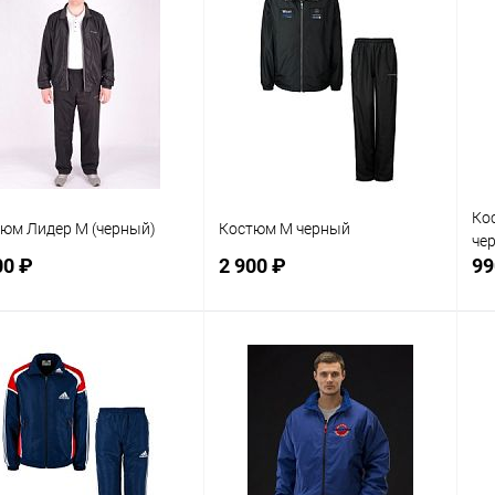
Ко
юм Лидер М (черный)
Костюм М черный
че
00 ₽
2 900 ₽
99
В корзину
В корзину
равнение
Сравнение
 избранное
В наличии
В избранное
В наличии
мер
Размер
Ра