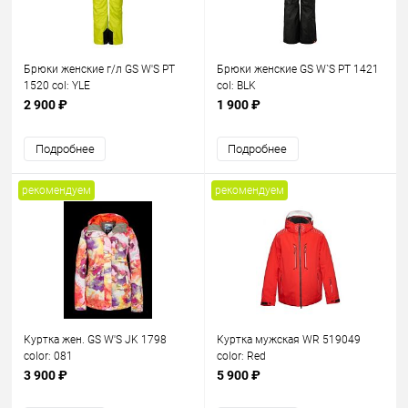
Брюки женские г/л GS W'S PT
Брюки женские GS W`S PT 1421
1520 col: YLE
col: BLK
2 900 ₽
1 900 ₽
Подробнее
Подробнее
рекомендуем
рекомендуем
Куртка жен. GS W'S JK 1798
Куртка мужская WR 519049
color: 081
color: Red
3 900 ₽
5 900 ₽