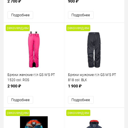
шорты) 1003L черный
2 700 ₽
900 ₽
Подробнее
Подробнее
рекомендуем
рекомендуем
Брюки женские г/л GS W'S PT
Брюки мужские г/л GS M`S PT
1520 col: ROS
818 col: BLK
2 900 ₽
1 900 ₽
Подробнее
Подробнее
рекомендуем
рекомендуем