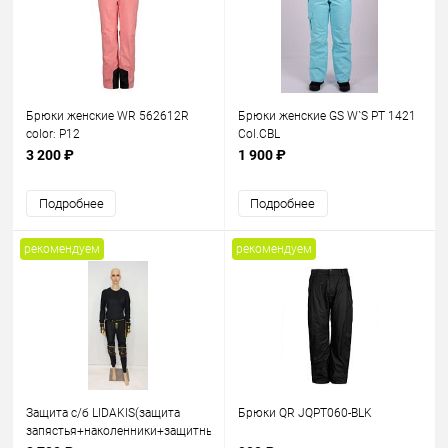
Брюки женские WR 562612R
Брюки женские GS W`S PT 1421
color: P12
Col.CBL
3 200 ₽
1 900 ₽
Подробнее
Подробнее
рекомендуем
рекомендуем
Защита с/б LIDAKIS(защита
Брюки QR JQPT060-BLK
запястья+наколенники+защитные