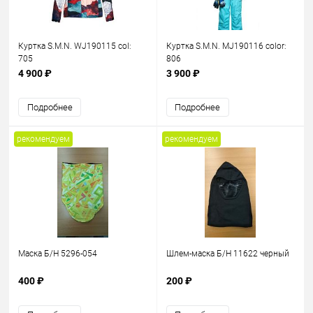
Куртка S.M.N. WJ190115 col:
Куртка S.M.N. MJ190116 color:
705
806
4 900 ₽
3 900 ₽
Подробнее
Подробнее
рекомендуем
рекомендуем
Маска Б/Н 5296-054
Шлем-маска Б/Н 11622 черный
400 ₽
200 ₽