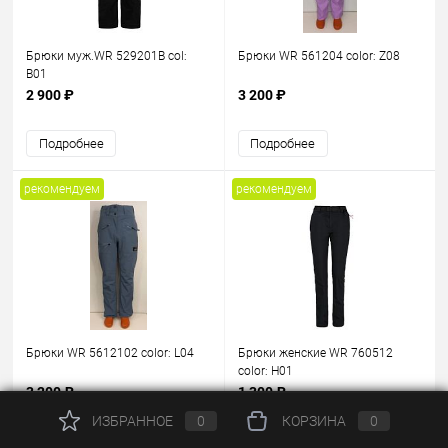
Брюки муж.WR 529201B col:
Брюки WR 561204 color: Z08
B01
2 900 ₽
3 200 ₽
Подробнее
Подробнее
рекомендуем
рекомендуем
Брюки WR 5612102 color: L04
Брюки женские WR 760512
color: H01
3 200 ₽
1 300 ₽
ИЗБРАННОЕ
0
КОРЗИНА
0
Подробнее
Подробнее