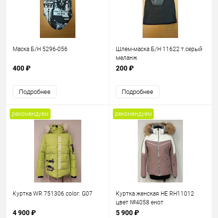
Маска Б/Н 5296-056
Шлем-маска Б/Н 11622 т.серый
меланж
400 ₽
200 ₽
Подробнее
Подробнее
рекомендуем
рекомендуем
Куртка WR 751306 color: G07
Куртка женская HE RH11012
цвет №4058 енот
4 900 ₽
5 900 ₽