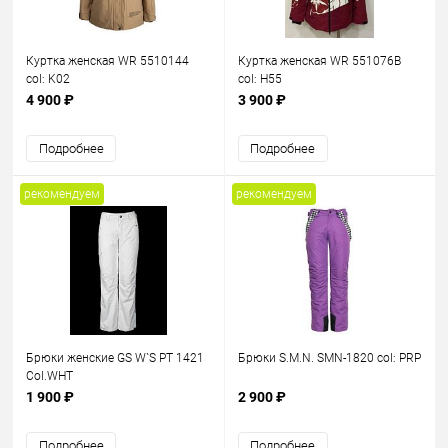
Куртка женская WR 5510144
Куртка женская WR 551076B
col: K02
col: H55
4 900 ₽
3 900 ₽
Подробнее
Подробнее
рекомендуем
рекомендуем
Брюки женские GS W`S PT 1421
Брюки S.M.N. SMN-1820 col: PRP
Col.WHT
1 900 ₽
2 900 ₽
Подробнее
Подробнее