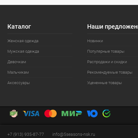
Каталог
Наши предложен
Женская одежда
Новинки
Мужская одежда
Популярные товары
Девочкам
Распродажи и скидки
Мальчикам
Рекомендуемые товары
Аксессуары
Уцененные товары
+7 (913) 935-87-77
info@5seasons-nsk.ru