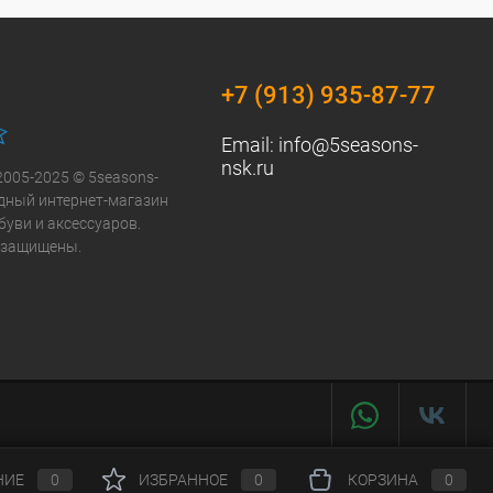
+7 (913) 935-87-77
Email:
info@5seasons-
nsk.ru
2005-2025 © 5seasons-
модный интернет-магазин
буви и аксессуаров.
 защищены.
НИЕ
0
ИЗБРАННОЕ
0
КОРЗИНА
0