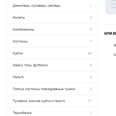
Джемперы, пуловеры, свитеры
1
Жилеты
3
Комбинезоны
5
ИЛИ В
Костюмы
7
Ж
Куртки
84
М
Майки, топы, футболки
6
Пальто
6
Платья, костюмы повседневные, туники
2
Пуховики, зимние куртки и пальто
71
Термобелье
1