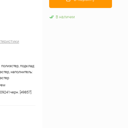
В наличии
ктеристики
 полиэстер, подклад:
эстер, наполнитель:
эстер
уем
09241черн. [49857]