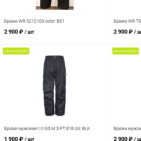
Брюки WR 5212103 color: B01
Брюки WR T52
2 900 ₽
2 900 ₽
/ шт
/ 
рекомендуем
рекомендуем
В корзину
Сравнение
Сравнение
В избранное
В наличии
В избранн
Размер
Размер
46
46
Брюки мужские г/л GS M`S PT 818 col: BLK
Брюки мужски
1 900 ₽
2 900 ₽
/ шт
/ 