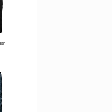
 B01
ину
В наличии