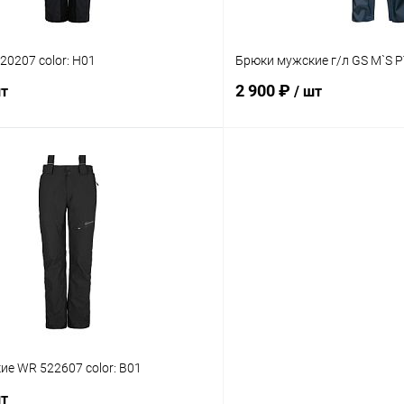
0207 color: H01
Брюки мужские г/л GS M`S PT
2 900 ₽
шт
/ шт
В корзину
В корз
Сравнение
ое
В наличии
В избранное
Размер
L
XL
S
е WR 522607 color: B01
шт