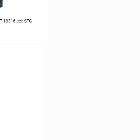
 18316 col: STG
ину
В наличии