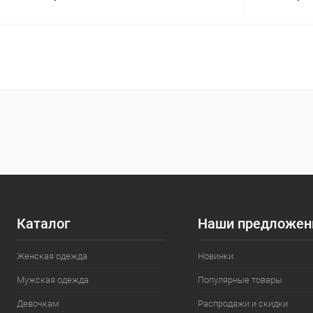
В корзину
Сравнение
Сравнение
В избранное
В наличии
В избранн
Размер
Размер
M
L
XL
46
Каталог
Наши предложен
Женская одежда
Новинки
Мужская одежда
Популярные товары
Девочкам
Распродажи и скидки