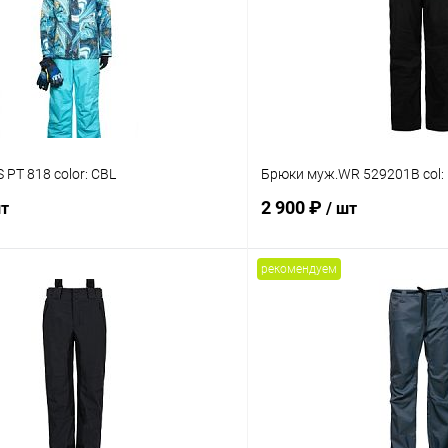
 PT 818 color: CBL
Брюки муж.WR 529201B col:
2 900 ₽
шт
/ шт
рекомендуем
В корзину
В корз
Сравнение
ое
В наличии
В избранное
Размер
L
S
62