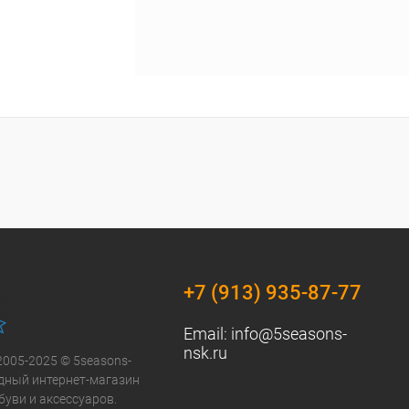
+7 (913) 935-87-77
Email:
info@5seasons-
nsk.ru
2005-2025 © 5seasons-
модный интернет-магазин
буви и аксессуаров.