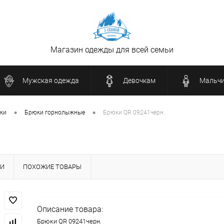
Магазин одежды для всей семьи
Мужская одежда
Девочкам
Мальч
•
•
ки
Брюки горнолыжные
Брюки QR 09241черн.
КИ
ПОХОЖИЕ ТОВАРЫ
Описание товара:
Брюки QR 09241черн.