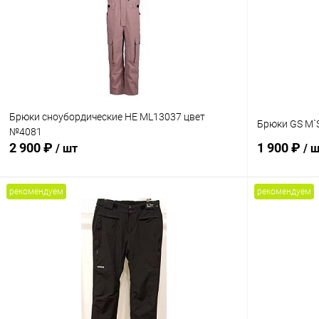
Брюки сноубордические HE ML13037 цвет
Брюки GS M`S
№4081
2 900 ₽
1 900 ₽
/ шт
/ 
рекомендуем
рекомендуем
В корзину
Сравнение
Сравнение
В избранное
В наличии
В избранн
Размер
Размер
2XL
M