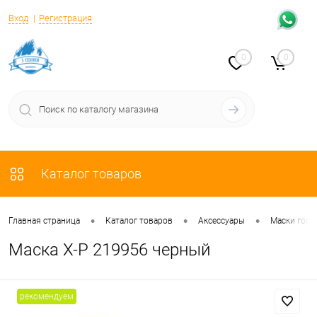
Вход
Регистрация
0
0
Каталог товаров
•
•
•
Главная страница
Каталог товаров
Аксессуары
Маски гор
Маска X-P 219956 черный
рекомендуем