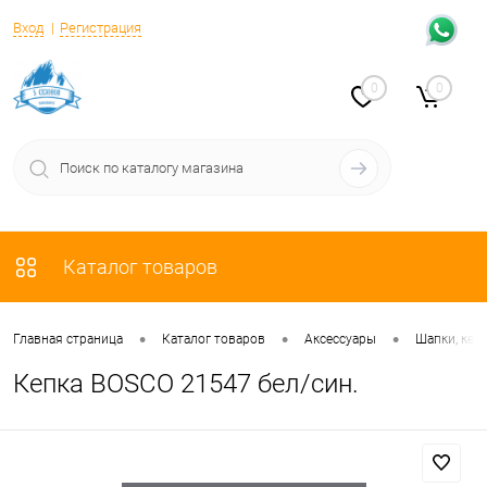
Вход
Регистрация
0
0
Каталог товаров
•
•
•
Главная страница
Каталог товаров
Аксессуары
Шапки, кеп
Кепка BOSCO 21547 бел/син.