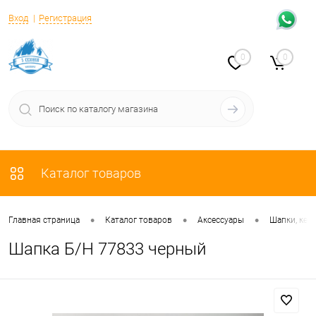
Вход
Регистрация
0
0
Каталог товаров
•
•
•
Главная страница
Каталог товаров
Аксессуары
Шапки, кеп
Шапка Б/Н 77833 черный