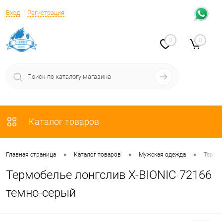
Вход
Регистрация
0
0
Каталог товаров
•
•
•
Главная страница
Каталог товаров
Мужская одежда
Термо
Термобелье лонгслив X-BIONIC 72166
темно-серый